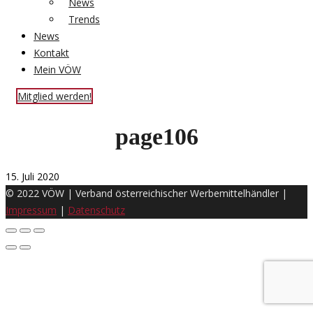
News
Trends
News
Kontakt
Mein VÖW
Mitglied werden!
page106
15. Juli 2020
© 2022 VÖW | Verband österreichischer Werbemittelhändler |
Impressum
|
Datenschutz