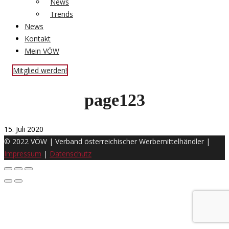
News
Trends
News
Kontakt
Mein VÖW
Mitglied werden!
page123
15. Juli 2020
© 2022 VÖW | Verband österreichischer Werbemittelhändler |
Impressum
|
Datenschutz