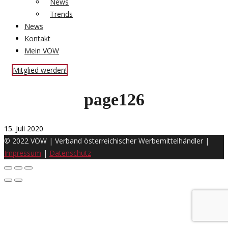
News
Trends
News
Kontakt
Mein VÖW
Mitglied werden!
page126
15. Juli 2020
© 2022 VÖW | Verband österreichischer Werbemittelhändler |
Impressum
|
Datenschutz