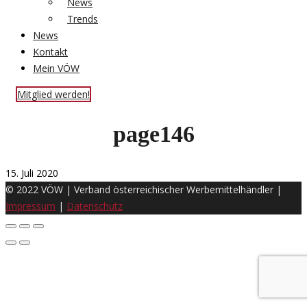
News
Trends
News
Kontakt
Mein VÖW
Mitglied werden!
page146
15. Juli 2020
© 2022 VÖW | Verband österreichischer Werbemittelhändler |
Impressum
|
Datenschutz