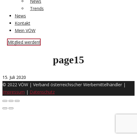
News
Trends
News
Kontakt
Mein VÖW
Mitglied werden!
page15
15. Juli 2020
© 2022 VÖW | Verband österreichischer Werbemittelhändler |
Impressum
|
Datenschutz