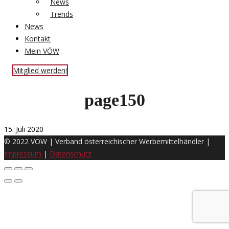
News
Trends
News
Kontakt
Mein VÖW
Mitglied werden!
page150
15. Juli 2020
© 2022 VÖW | Verband österreichischer Werbemittelhändler |
Impressum
|
Datenschutz