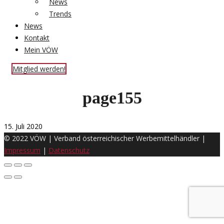
News
Trends
News
Kontakt
Mein VÖW
Mitglied werden!
page155
15. Juli 2020
© 2022 VÖW | Verband österreichischer Werbemittelhändler |
Impressum
|
Datenschutz