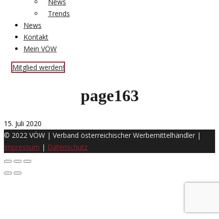
News
Trends
News
Kontakt
Mein VÖW
Mitglied werden!
page163
15. Juli 2020
© 2022 VÖW | Verband österreichischer Werbemittelhändler |
Impressum
|
Datenschutz