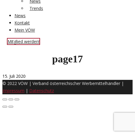
News
Trends
News
Kontakt
Mein VÖW
Mitglied werden!
page17
15. Juli 2020
© 2022 VÖW | Verband österreichischer Werbemittelhändler |
Impressum
|
Datenschutz