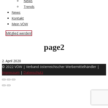
News
Trends
News
Kontakt
Mein VÖW
Mitglied werden!
page2
2. April 2020
© 2022 VÖW | Verband österreichischer Werbemittelhändler |
Impressum
|
Datenschutz