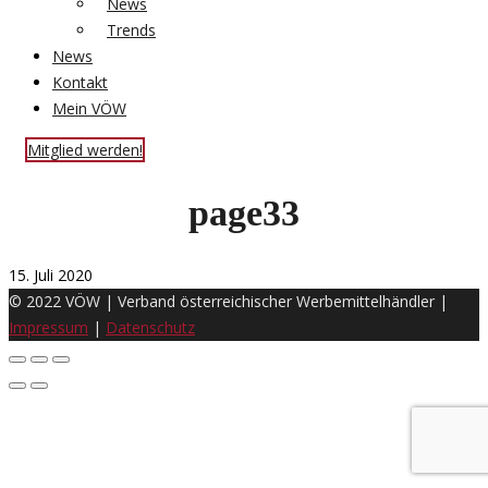
News
Trends
News
Kontakt
Mein VÖW
Mitglied werden!
page33
15. Juli 2020
© 2022 VÖW | Verband österreichischer Werbemittelhändler |
Impressum
|
Datenschutz