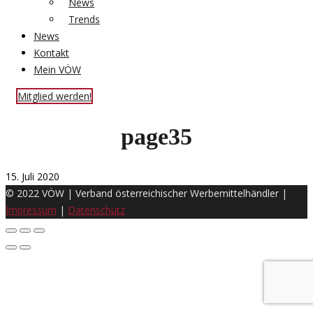
News
Trends
News
Kontakt
Mein VÖW
Mitglied werden!
page35
15. Juli 2020
© 2022 VÖW | Verband österreichischer Werbemittelhändler |
Impressum
|
Datenschutz