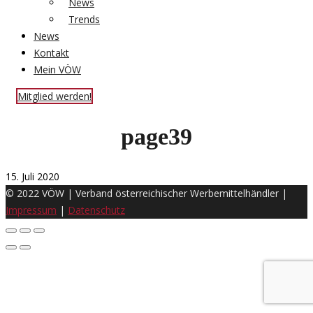
News
Trends
News
Kontakt
Mein VÖW
Mitglied werden!
page39
15. Juli 2020
© 2022 VÖW | Verband österreichischer Werbemittelhändler |
Impressum
|
Datenschutz