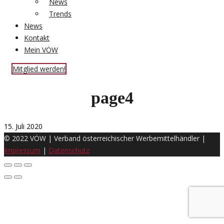
News
Trends
News
Kontakt
Mein VÖW
Mitglied werden!
page4
15. Juli 2020
© 2022 VÖW | Verband österreichischer Werbemittelhändler |
Impressum
|
Datenschutz