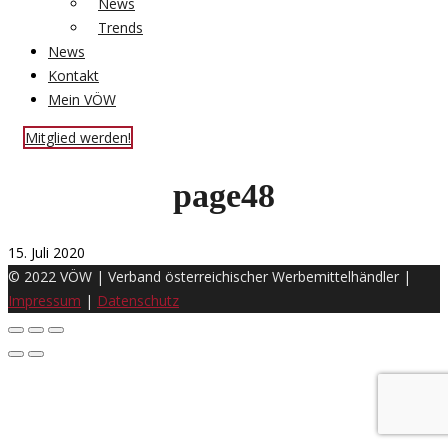
News
Trends
News
Kontakt
Mein VÖW
Mitglied werden!
page48
15. Juli 2020
© 2022 VÖW | Verband österreichischer Werbemittelhändler |
Impressum
|
Datenschutz