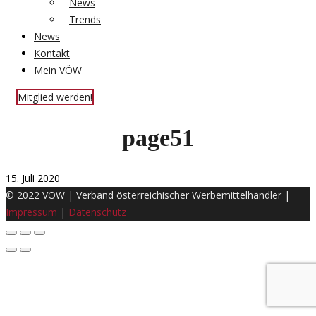
News
Trends
News
Kontakt
Mein VÖW
Mitglied werden!
page51
15. Juli 2020
© 2022 VÖW | Verband österreichischer Werbemittelhändler |
Impressum
|
Datenschutz