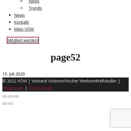
News
Trends
News
Kontakt
Mein VÖW
Mitglied werden!
page52
15. Juli 2020
© 2022 VÖW | Verband österreichischer Werbemittelhändler |
Impressum
|
Datenschutz