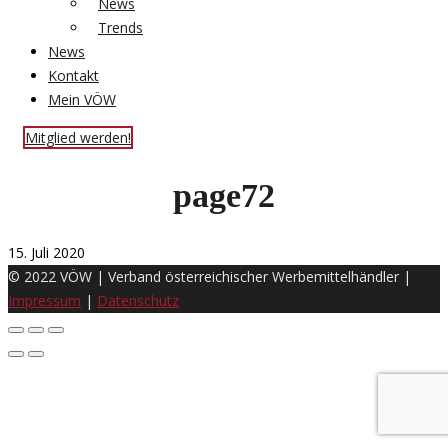
News
Trends
News
Kontakt
Mein VÖW
Mitglied werden!
page72
15. Juli 2020
© 2022 VÖW | Verband österreichischer Werbemittelhändler |
Impressum
|
Datenschutz