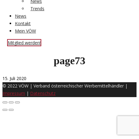
News
Trends
News
Kontakt
Mein VÖW
Mitglied werden!
page73
15. Juli 2020
© 2022 VÖW | Verband österreichischer Werbemittelhändler |
Impressum
|
Datenschutz