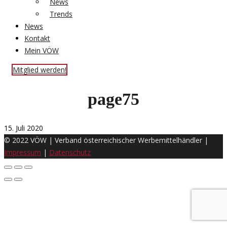
News
Trends
News
Kontakt
Mein VÖW
Mitglied werden!
page75
15. Juli 2020
© 2022 VÖW | Verband österreichischer Werbemittelhändler |
Impressum
|
Datenschutz