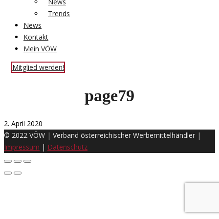
News
Trends
News
Kontakt
Mein VÖW
Mitglied werden!
page79
2. April 2020
© 2022 VÖW | Verband österreichischer Werbemittelhändler |
Impressum
|
Datenschutz