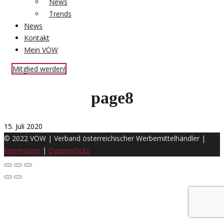
News
Trends
News
Kontakt
Mein VÖW
Mitglied werden!
page8
15. Juli 2020
© 2022 VÖW | Verband österreichischer Werbemittelhändler |
Impressum
|
Datenschutz