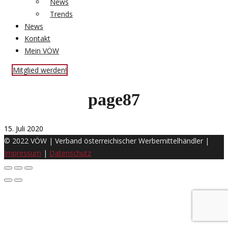
News
Trends
News
Kontakt
Mein VÖW
Mitglied werden!
page87
15. Juli 2020
© 2022 VÖW | Verband österreichischer Werbemittelhändler |
Impressum
|
Datenschutz