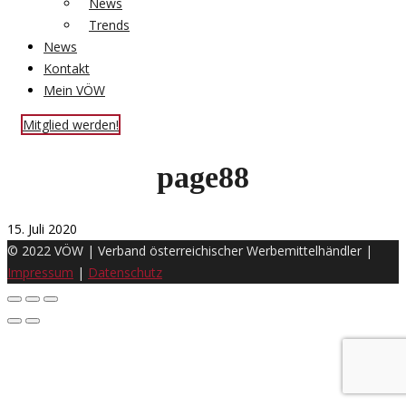
News
Trends
News
Kontakt
Mein VÖW
Mitglied werden!
page88
15. Juli 2020
© 2022 VÖW | Verband österreichischer Werbemittelhändler |
Impressum
|
Datenschutz