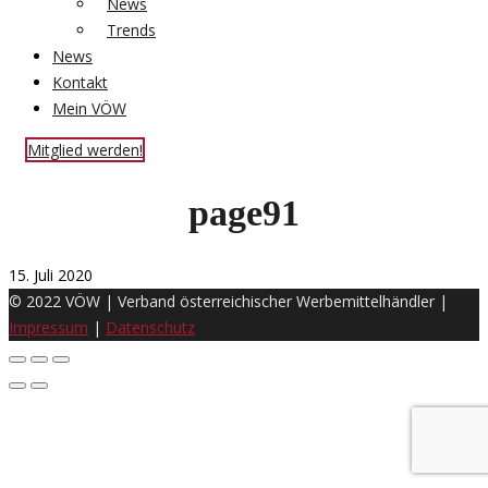
News
Trends
News
Kontakt
Mein VÖW
Mitglied werden!
page91
15. Juli 2020
© 2022 VÖW | Verband österreichischer Werbemittelhändler |
Impressum
|
Datenschutz