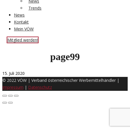
News
Trends
News
Kontakt
Mein VÖW
Mitglied werden!
page99
15. Juli 2020
© 2022 VÖW | Verband österreichischer Werbemittelhändler |
Impressum
|
Datenschutz