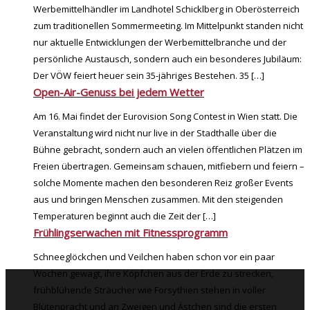
Werbemittelhändler im Landhotel Schicklberg in Oberösterreich
zum traditionellen Sommermeeting. Im Mittelpunkt standen nicht
nur aktuelle Entwicklungen der Werbemittelbranche und der
persönliche Austausch, sondern auch ein besonderes Jubiläum:
Der VÖW feiert heuer sein 35-jähriges Bestehen. 35
[…]
Open-Air-Genuss bei jedem Wetter
Am 16. Mai findet der Eurovision Song Contest in Wien statt. Die
Veranstaltung wird nicht nur live in der Stadthalle über die
Bühne gebracht, sondern auch an vielen öffentlichen Plätzen im
Freien übertragen. Gemeinsam schauen, mitfiebern und feiern –
solche Momente machen den besonderen Reiz großer Events
aus und bringen Menschen zusammen. Mit den steigenden
Temperaturen beginnt auch die Zeit der
[…]
Frühlingserwachen mit Fitnessprogramm
Schneeglöckchen und Veilchen haben schon vor ein paar
Wochen gewagt, ihre Köpfchen aus der Erde zu strecken,
frühblühende Sträucher wie Forsythien stehen in voller
Blütenpracht und an Zweigen und Ästchen sind die ersten