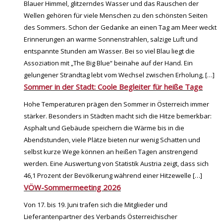
Blauer Himmel, glitzerndes Wasser und das Rauschen der
Wellen gehören für viele Menschen zu den schönsten Seiten
des Sommers. Schon der Gedanke an einen Tag am Meer weckt
Erinnerungen an warme Sonnenstrahlen, salzige Luft und
entspannte Stunden am Wasser. Bei so viel Blau liegt die
Assoziation mit „The Big Blue“ beinahe auf der Hand. Ein
gelungener Strandtag lebt vom Wechsel zwischen Erholung,
[…]
Sommer in der Stadt: Coole Begleiter für heiße Tage
Hohe Temperaturen prägen den Sommer in Österreich immer
stärker. Besonders in Städten macht sich die Hitze bemerkbar:
Asphalt und Gebäude speichern die Wärme bis in die
Abendstunden, viele Plätze bieten nur wenig Schatten und
selbst kurze Wege können an heißen Tagen anstrengend
werden. Eine Auswertung von Statistik Austria zeigt, dass sich
46,1 Prozent der Bevölkerung während einer Hitzewelle
[…]
VÖW-Sommermeeting 2026
Von 17. bis 19. Juni trafen sich die Mitglieder und
Lieferantenpartner des Verbands Österreichischer