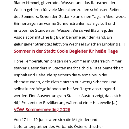
Blauer Himmel, glitzerndes Wasser und das Rauschen der
Wellen gehören für viele Menschen zu den schönsten Seiten
des Sommers. Schon der Gedanke an einen Tag am Meer weckt
Erinnerungen an warme Sonnenstrahlen, salzige Luft und
entspannte Stunden am Wasser. Bei so viel Blau liegt die
Assoziation mit „The Big Blue“ beinahe auf der Hand. Ein
gelungener Strandtag lebt vom Wechsel zwischen Erholung,
[…]
Sommer in der Stadt: Coole Begleiter für heiße Tage
Hohe Temperaturen prägen den Sommer in Österreich immer
stärker. Besonders in Städten macht sich die Hitze bemerkbar:
Asphalt und Gebäude speichern die Wärme bis in die
Abendstunden, viele Plätze bieten nur wenig Schatten und
selbst kurze Wege können an heißen Tagen anstrengend
werden. Eine Auswertung von Statistik Austria zeigt, dass sich
46,1 Prozent der Bevölkerung während einer Hitzewelle
[…]
VÖW-Sommermeeting 2026
Von 17. bis 19. Juni trafen sich die Mitglieder und
Lieferantenpartner des Verbands Österreichischer