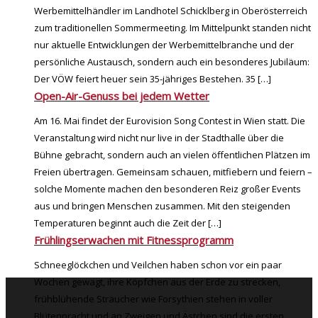
Werbemittelhändler im Landhotel Schicklberg in Oberösterreich
zum traditionellen Sommermeeting. Im Mittelpunkt standen nicht
nur aktuelle Entwicklungen der Werbemittelbranche und der
persönliche Austausch, sondern auch ein besonderes Jubiläum:
Der VÖW feiert heuer sein 35-jähriges Bestehen. 35
[…]
Open-Air-Genuss bei jedem Wetter
Am 16. Mai findet der Eurovision Song Contest in Wien statt. Die
Veranstaltung wird nicht nur live in der Stadthalle über die
Bühne gebracht, sondern auch an vielen öffentlichen Plätzen im
Freien übertragen. Gemeinsam schauen, mitfiebern und feiern –
solche Momente machen den besonderen Reiz großer Events
aus und bringen Menschen zusammen. Mit den steigenden
Temperaturen beginnt auch die Zeit der
[…]
Frühlingserwachen mit Fitnessprogramm
Schneeglöckchen und Veilchen haben schon vor ein paar
Wochen gewagt, ihre Köpfchen aus der Erde zu strecken,
frühblühende Sträucher wie Forsythien stehen in voller
Blütenpracht und an Zweigen und Ästchen sind die ersten