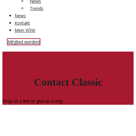
News
Trends
News
Kontakt
Mein VÖW
Mitglied werden!
Contact Classic
Drop us a line or give us a ring.