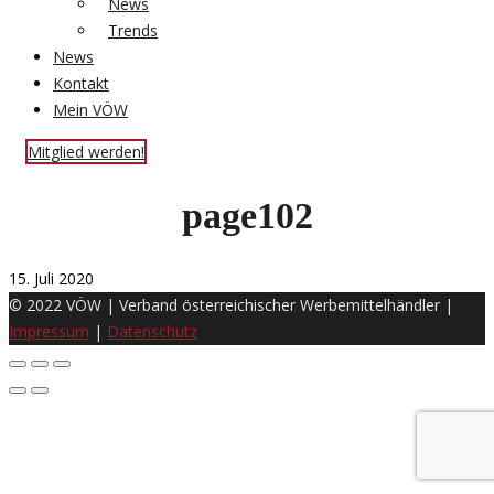
News
Trends
News
Kontakt
Mein VÖW
Mitglied werden!
page102
15. Juli 2020
© 2022 VÖW | Verband österreichischer Werbemittelhändler |
Impressum
|
Datenschutz