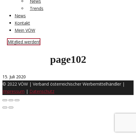
News
Trends
News
Kontakt
Mein VÖW
Mitglied werden!
page102
15. Juli 2020
© 2022 VÖW | Verband österreichischer Werbemittelhändler |
Impressum
|
Datenschutz