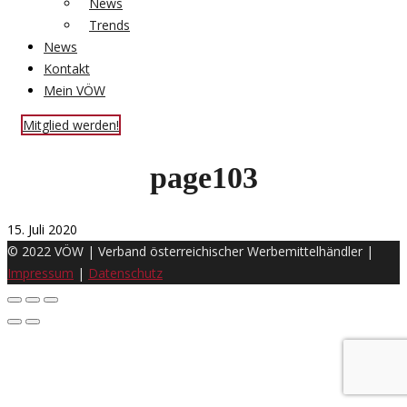
News
Trends
News
Kontakt
Mein VÖW
Mitglied werden!
page103
15. Juli 2020
© 2022 VÖW | Verband österreichischer Werbemittelhändler |
Impressum
|
Datenschutz