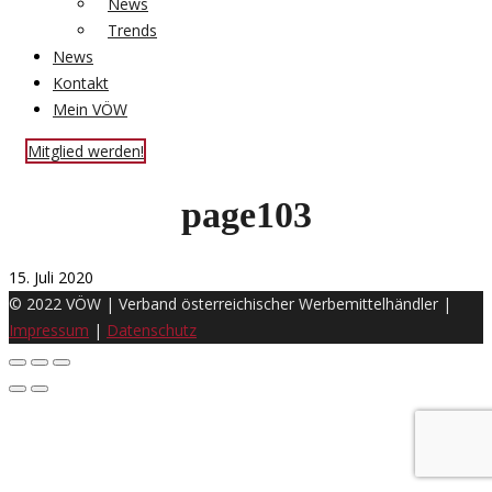
News
Trends
News
Kontakt
Mein VÖW
Mitglied werden!
page103
15. Juli 2020
© 2022 VÖW | Verband österreichischer Werbemittelhändler |
Impressum
|
Datenschutz