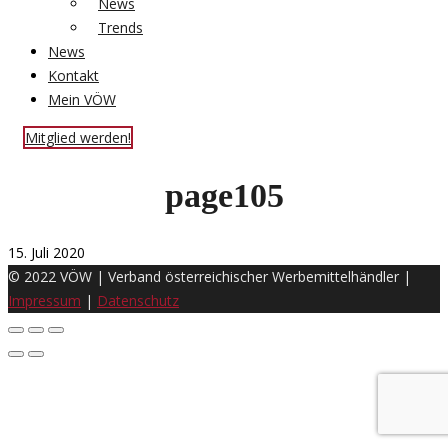
News
Trends
News
Kontakt
Mein VÖW
Mitglied werden!
page105
15. Juli 2020
© 2022 VÖW | Verband österreichischer Werbemittelhändler |
Impressum
|
Datenschutz