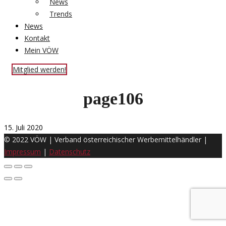
News
Trends
News
Kontakt
Mein VÖW
Mitglied werden!
page106
15. Juli 2020
© 2022 VÖW | Verband österreichischer Werbemittelhändler |
Impressum
|
Datenschutz