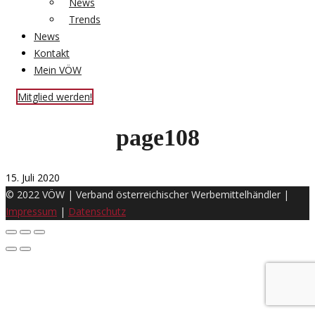
News
Trends
News
Kontakt
Mein VÖW
Mitglied werden!
page108
15. Juli 2020
© 2022 VÖW | Verband österreichischer Werbemittelhändler |
Impressum
|
Datenschutz