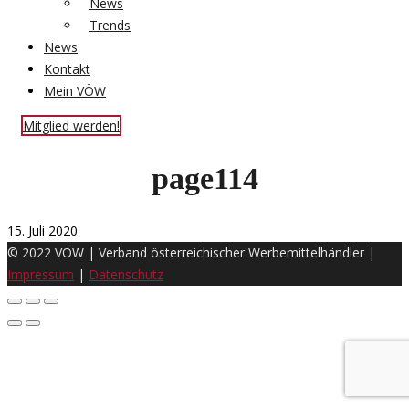
News
Trends
News
Kontakt
Mein VÖW
Mitglied werden!
page114
15. Juli 2020
© 2022 VÖW | Verband österreichischer Werbemittelhändler |
Impressum
|
Datenschutz