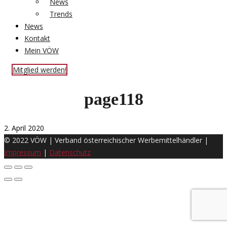
News
Trends
News
Kontakt
Mein VÖW
Mitglied werden!
page118
2. April 2020
© 2022 VÖW | Verband österreichischer Werbemittelhändler |
Impressum
|
Datenschutz