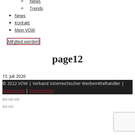
News
Trends
News
Kontakt
Mein VÖW
Mitglied werden!
page12
15. Juli 2020
© 2022 VÖW | Verband österreichischer Werbemittelhändler |
Impressum
|
Datenschutz