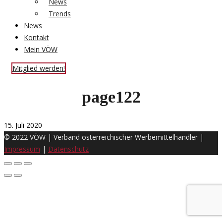
News
Trends
News
Kontakt
Mein VÖW
Mitglied werden!
page122
15. Juli 2020
© 2022 VÖW | Verband österreichischer Werbemittelhändler |
Impressum
|
Datenschutz