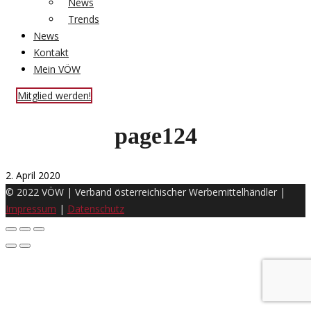
News
Trends
News
Kontakt
Mein VÖW
Mitglied werden!
page124
2. April 2020
© 2022 VÖW | Verband österreichischer Werbemittelhändler |
Impressum
|
Datenschutz