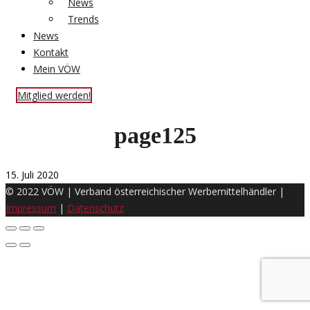
News
Trends
News
Kontakt
Mein VÖW
Mitglied werden!
page125
15. Juli 2020
© 2022 VÖW | Verband österreichischer Werbemittelhändler |
Impressum
|
Datenschutz