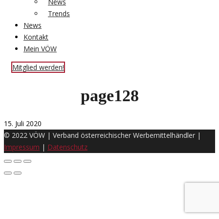
News
Trends
News
Kontakt
Mein VÖW
Mitglied werden!
page128
15. Juli 2020
© 2022 VÖW | Verband österreichischer Werbemittelhändler |
Impressum
|
Datenschutz