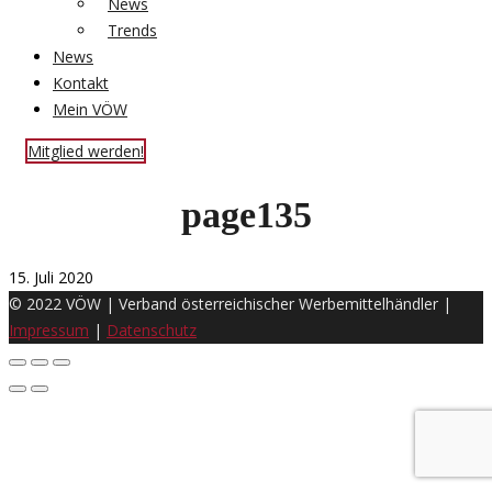
News
Trends
News
Kontakt
Mein VÖW
Mitglied werden!
page135
15. Juli 2020
© 2022 VÖW | Verband österreichischer Werbemittelhändler |
Impressum
|
Datenschutz