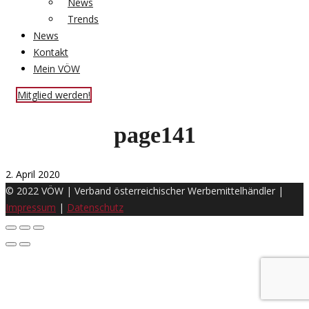
News
Trends
News
Kontakt
Mein VÖW
Mitglied werden!
page141
2. April 2020
© 2022 VÖW | Verband österreichischer Werbemittelhändler |
Impressum
|
Datenschutz