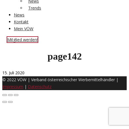
News
Trends
News
Kontakt
Mein VÖW
Mitglied werden!
page142
15. Juli 2020
© 2022 VÖW | Verband österreichischer Werbemittelhändler |
Impressum
|
Datenschutz