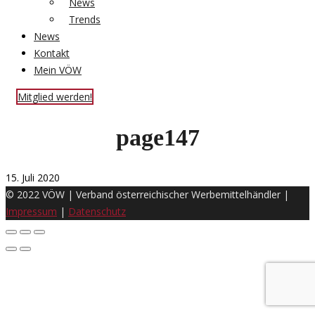
News
Trends
News
Kontakt
Mein VÖW
Mitglied werden!
page147
15. Juli 2020
© 2022 VÖW | Verband österreichischer Werbemittelhändler |
Impressum
|
Datenschutz