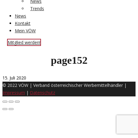
News
Trends
News
Kontakt
Mein VÖW
Mitglied werden!
page152
15. Juli 2020
© 2022 VÖW | Verband österreichischer Werbemittelhändler |
Impressum
|
Datenschutz