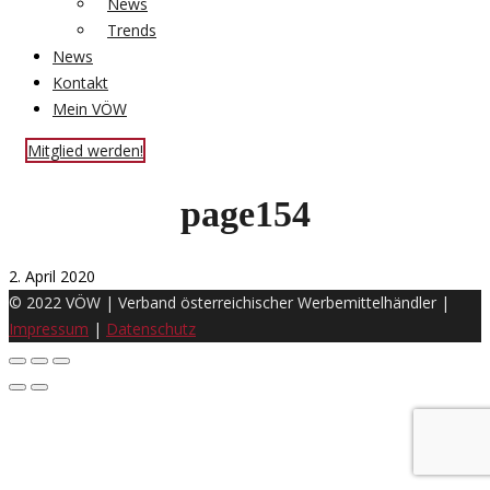
News
Trends
News
Kontakt
Mein VÖW
Mitglied werden!
page154
2. April 2020
© 2022 VÖW | Verband österreichischer Werbemittelhändler |
Impressum
|
Datenschutz