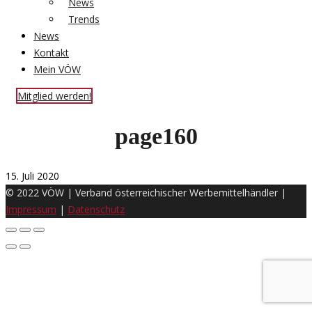
News
Trends
News
Kontakt
Mein VÖW
Mitglied werden!
page160
15. Juli 2020
© 2022 VÖW | Verband österreichischer Werbemittelhändler |
Impressum
|
Datenschutz